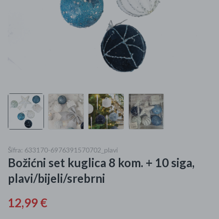
Mame i bebe
Igračke
DOM
Kućanski aparati
Specijalne kategorije
Čišćenje zaliha
Šifra: 633170-6976391570702_plavi
Kišobrani akcija
Božićni set kuglica 8 kom. + 10 siga,
Ograničena cijena
plavi/bijeli/srebrni
Najpopularniji proizvodi
12,99 €
Roba s greškom