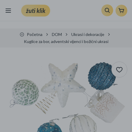
žuti klik
Sve kategorije
Početna
DOM
Ukrasi i dekoracije
Knjige, škola i ured
Kuglice za bor, adventski vijenci i božićni ukrasi
Mobiteli, računala i elektronika
TV, audio i foto
VRT I ALATI
Klik supermarket
Sport i slobodno vrijeme
Ljepota i zdravlje