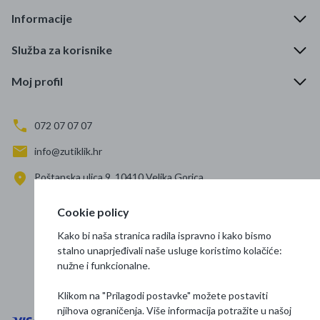
Informacije
Služba za korisnike
Moj profil
072 07 07 07
info@zutiklik.hr
Poštanska ulica 9, 10410 Velika Gorica
Zagreb
Cookie policy
Prati nas
Kako bi naša stranica radila ispravno i kako bismo
stalno unaprjeđivali naše usluge koristimo kolačiće:
nužne i funkcionalne.
Klikom na "Prilagodi postavke" možete postaviti
njihova ograničenja. Više informacija potražite u našoj