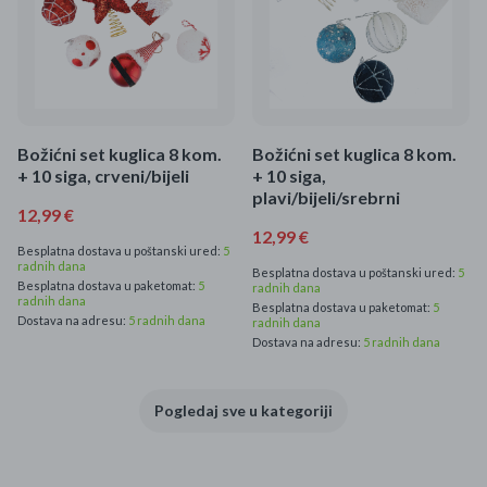
Božićni set kuglica 8 kom.
Božićni set kuglica 8 kom.
+ 10 siga, crveni/bijeli
+ 10 siga,
plavi/bijeli/srebrni
12,99 €
12,99 €
Besplatna dostava u poštanski ured:
5
radnih dana
Besplatna dostava u poštanski ured:
5
Besplatna dostava u paketomat:
5
radnih dana
radnih dana
Besplatna dostava u paketomat:
5
Dostava na adresu:
5 radnih dana
radnih dana
Dostava na adresu:
5 radnih dana
Pogledaj sve u kategoriji