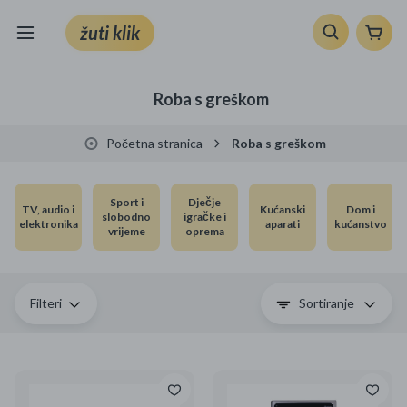
žuti klik
Sve kategorije
Roba s greškom
Knjige, škola i ured
Početna stranica
Roba s greškom
Mobiteli, računala i elektronika
Sport i
Dječje
TV, audio i
Kućanski
Dom i
TV, audio i foto
slobodno
igračke i
elektronika
aparati
kućanstvo
vrijeme
oprema
VRT I ALATI
Klik supermarket
Filteri
Sortiranje
Sport i slobodno vrijeme
Ljepota i zdravlje