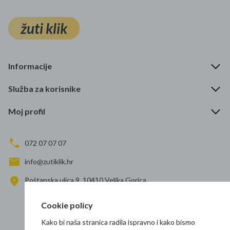
žuti klik
Informacije
Služba za korisnike
Moj profil
072 07 07 07
info@zutiklik.hr
Poštanska ulica 9, 10410 Velika Gorica
Zagreb
Cookie policy
Prati nas
Kako bi naša stranica radila ispravno i kako bismo