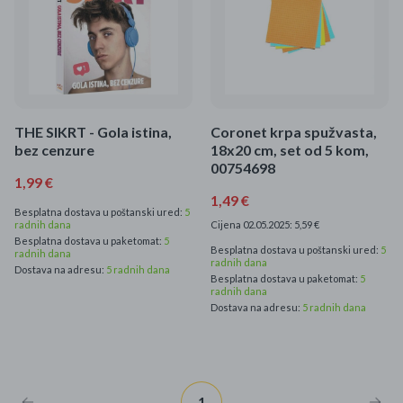
THE SIKRT - Gola istina,
Coronet krpa spužvasta,
bez cenzure
18x20 cm, set od 5 kom,
00754698
1,99 €
1,49 €
Besplatna dostava u poštanski ured:
5
radnih dana
Cijena 02.05.2025: 5,59 €
Besplatna dostava u paketomat:
5
Besplatna dostava u poštanski ured:
5
radnih dana
radnih dana
Dostava na adresu:
5 radnih dana
Besplatna dostava u paketomat:
5
radnih dana
Dostava na adresu:
5 radnih dana
1