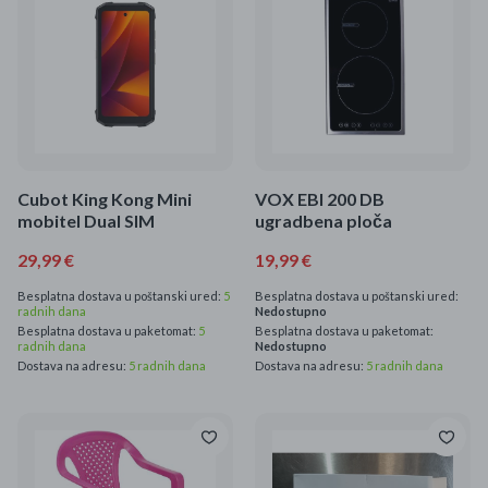
Mame i bebe
Igračke
DOM
Kućanski aparati
Cubot King Kong Mini
VOX EBI 200 DB
mobitel Dual SIM
ugradbena ploča
Specijalne kategorije
29,99 €
19,99 €
Čišćenje zaliha
Besplatna dostava u poštanski ured:
5
Besplatna dostava u poštanski ured:
radnih dana
Nedostupno
Besplatna dostava u paketomat:
5
Besplatna dostava u paketomat:
Kišobrani akcija
radnih dana
Nedostupno
Dostava na adresu:
5 radnih dana
Dostava na adresu:
5 radnih dana
Ograničena cijena
Najpopularniji proizvodi
Roba s greškom