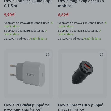
Devia kabel priključak tip-
Devia magic clip držač za
C 1,5 m
mobitel
9,90 €
6,62 €
Besplatna dostava u poštanski ured:
5
Besplatna dostava u poštanski ured:
5
radnih dana
radnih dana
Besplatna dostava u paketomat:
5
Besplatna dostava u paketomat:
5
radnih dana
radnih dana
Dostava na adresu:
5 radnih dana
Dostava na adresu:
5 radnih dana
Devia PD kućni punjač za
Devia Smart auto punjač
brzo punjenje (20 W)
PD & QC 20 W