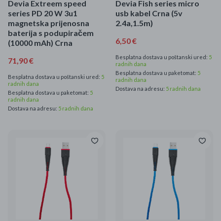
Devia Extreem speed
Devia Fish series micro
series PD 20 W 3u1
usb kabel Crna (5v
magnetska prijenosna
2.4a,1.5m)
baterija s podupiračem
6,50 €
(10000 mAh) Crna
Besplatna dostava u poštanski ured:
5
71,90 €
radnih dana
Besplatna dostava u paketomat:
5
Besplatna dostava u poštanski ured:
5
radnih dana
radnih dana
Dostava na adresu:
5 radnih dana
Besplatna dostava u paketomat:
5
radnih dana
Dostava na adresu:
5 radnih dana