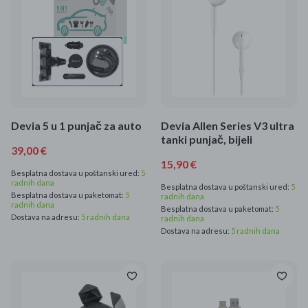
Mame i bebe
Igračke
DOM
Kućanski aparati
Devia 5 u 1 punjač za auto
Devia Allen Series V3 ultra
tanki punjač, bijeli
39,00 €
Specijalne kategorije
15,90 €
Besplatna dostava u poštanski ured:
5
Čišćenje zaliha
radnih dana
Besplatna dostava u poštanski ured:
5
Besplatna dostava u paketomat:
5
radnih dana
radnih dana
Besplatna dostava u paketomat:
5
Kišobrani akcija
Dostava na adresu:
5 radnih dana
radnih dana
Dostava na adresu:
5 radnih dana
Ograničena cijena
Najpopularniji proizvodi
Roba s greškom