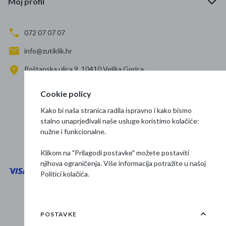
Moj profil
072 07 07 07
info@zutiklik.hr
Poštanska ulica 9, 10410 Velika Gorica
Zagreb
Cookie policy
Prati nas
Kako bi naša stranica radila ispravno i kako bismo
stalno unaprjeđivali naše usluge koristimo kolačiće:
nužne i funkcionalne.
Klikom na "Prilagodi postavke" možete postaviti
njihova ograničenja. Više informacija potražite u našoj
Politici kolačića
.
Opći uvjeti poslovanja
Zaštita podataka
POSTAVKE
Osnovne informacije