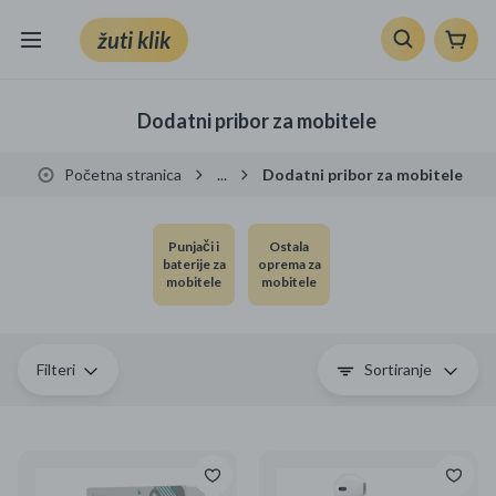
žuti klik
Sve kategorije
Dodatni pribor za mobitele
Knjige, škola i ured
Početna stranica
...
Dodatni pribor za mobitele
Mobiteli, računala i elektronika
Punjači i
Ostala
TV, audio i foto
baterije za
oprema za
mobitele
mobitele
VRT I ALATI
Klik supermarket
Filteri
Sortiranje
Sport i slobodno vrijeme
Ljepota i zdravlje