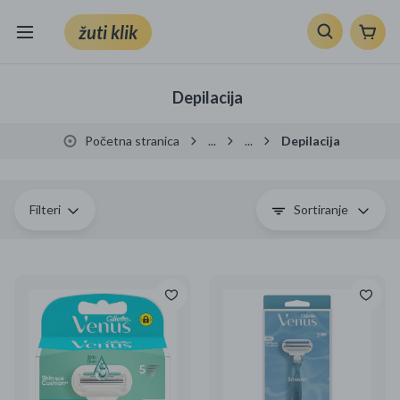
žuti klik
Sve kategorije
Depilacija
Knjige, škola i ured
Početna stranica
...
...
Depilacija
Mobiteli, računala i elektronika
TV, audio i foto
Filteri
Sortiranje
VRT I ALATI
Klik supermarket
Sport i slobodno vrijeme
Ljepota i zdravlje