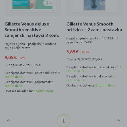
Mame i bebe
Igračke
Gillette Venus deluxe
Gillette Venus Smooth
Smooth sensitive
britvica + 2 zamj. nastavka
DOM
zamjenski nastavci 3 kom.
Najniža cijena u posljednjih 30 dana
prije akcije: 7,69 €
Najniža cijena u posljednjih 30 dana
Kućanski aparati
prije akcije: 9,79 €
5,89 €
-23 %
9,05 €
-8 %
Cijena 02.05.2025: 13,99 €
Specijalne kategorije
Cijena 02.05.2025: 13,99 €
Besplatna dostava u poštanski ured:
5
radnih dana
Besplatna dostava u poštanski ured:
5
Čišćenje zaliha
Besplatna dostava u paketomat:
5
radnih dana
radnih dana
Besplatna dostava u paketomat:
5
Dostava na adresu:
5 radnih dana
radnih dana
Kišobrani akcija
Dostava na adresu:
5 radnih dana
Ograničena cijena
Najpopularniji proizvodi
1
Roba s greškom