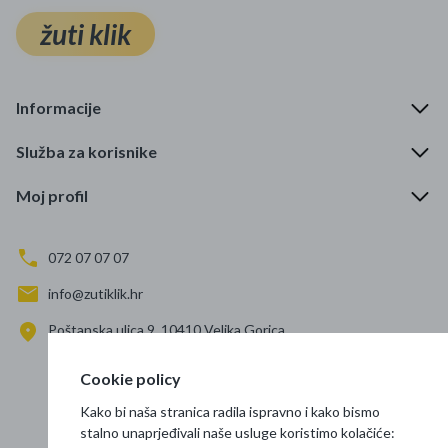
žuti klik
Informacije
Služba za korisnike
Moj profil
072 07 07 07
info@zutiklik.hr
Poštanska ulica 9, 10410 Velika Gorica
Zagreb
Cookie policy
Prati nas
Kako bi naša stranica radila ispravno i kako bismo
stalno unaprjeđivali naše usluge koristimo kolačiće: