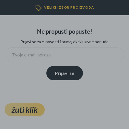
Mame i bebe
VELIKI IZBOR PROIZVODA
Igračke
Ne propusti popuste!
DOM
Prijavi se za e-novosti i primaj ekskluzivne ponude
Kućanski aparati
Specijalne kategorije
Prijavi se
Čišćenje zaliha
Kišobrani akcija
Ograničena cijena
žuti klik
Najpopularniji proizvodi
Roba s greškom