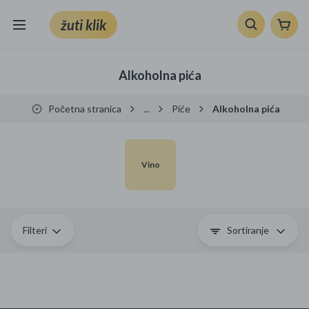
žuti klik
Sve kategorije
Alkoholna pića
Knjige, škola i ured
Početna stranica
...
Piće
Alkoholna pića
Mobiteli, računala i elektronika
TV, audio i foto
Vino
VRT I ALATI
Klik supermarket
Filteri
Sortiranje
Sport i slobodno vrijeme
Ljepota i zdravlje