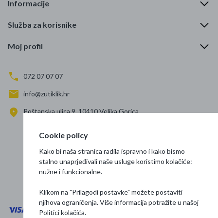
Informacije
Služba za korisnike
Moj profil
072 07 07 07
info@zutiklik.hr
Poštanska ulica 9, 10410 Velika Gorica
Zagreb
Cookie policy
Prati nas
Kako bi naša stranica radila ispravno i kako bismo
stalno unaprjeđivali naše usluge koristimo kolačiće:
nužne i funkcionalne.
Klikom na "Prilagodi postavke" možete postaviti
njihova ograničenja. Više informacija potražite u našoj
Politici kolačića
.