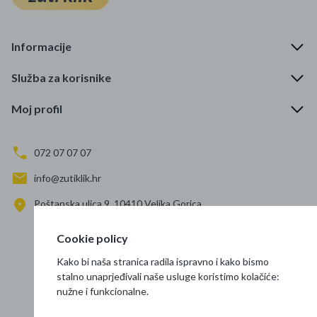
Informacije
Služba za korisnike
Moj profil
072 07 07 07
info@zutiklik.hr
Poštanska ulica 9, 10410 Velika Gorica
Zagreb
Cookie policy
Prati nas
Kako bi naša stranica radila ispravno i kako bismo
stalno unaprjeđivali naše usluge koristimo kolačiće:
nužne i funkcionalne.