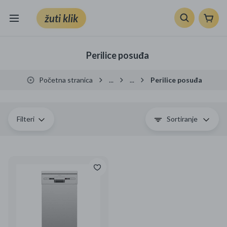
žuti klik
Sve kategorije
Perilice posuđa
Knjige, škola i ured
Početna stranica
...
...
Perilice posuđa
Mobiteli, računala i elektronika
TV, audio i foto
Filteri
Sortiranje
VRT I ALATI
Klik supermarket
Sport i slobodno vrijeme
Ljepota i zdravlje