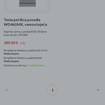
Mame i bebe
Igračke
Tesla perilica posuđa
WD461MX, samostojeća
DOM
Najniža cijena u posljednjih 30 dana
prije akcije: 295,00 €
Kućanski aparati
289,00 €
-2 %
Besplatna dostava u poštanski ured:
Specijalne kategorije
Nedostupno
Besplatna dostava u paketomat:
Nedostupno
Čišćenje zaliha
Dostava na adresu:
5 radnih dana
Kišobrani akcija
Ograničena cijena
1
Najpopularniji proizvodi
Roba s greškom