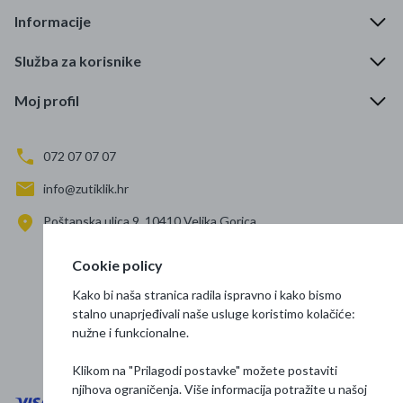
Informacije
Služba za korisnike
Moj profil
072 07 07 07
info@zutiklik.hr
Poštanska ulica 9, 10410 Velika Gorica
Zagreb
Cookie policy
Prati nas
Kako bi naša stranica radila ispravno i kako bismo
stalno unaprjeđivali naše usluge koristimo kolačiće:
nužne i funkcionalne.
Klikom na "Prilagodi postavke" možete postaviti
njihova ograničenja. Više informacija potražite u našoj