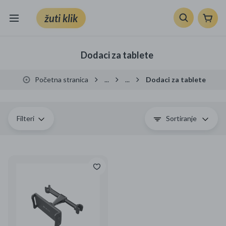
žuti klik
Sve kategorije
Dodaci za tablete
Knjige, škola i ured
Početna stranica
...
...
Dodaci za tablete
Mobiteli, računala i elektronika
TV, audio i foto
Filteri
Sortiranje
VRT I ALATI
Klik supermarket
Sport i slobodno vrijeme
Ljepota i zdravlje