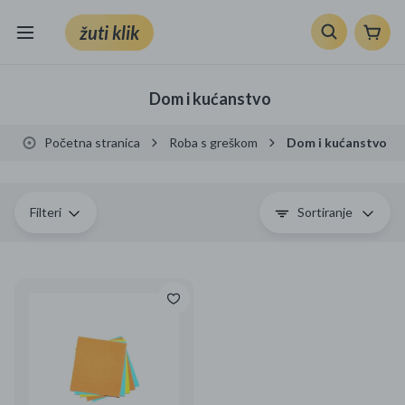
žuti klik
Sve kategorije
Dom i kućanstvo
Knjige, škola i ured
Početna stranica
Roba s greškom
Dom i kućanstvo
Mobiteli, računala i elektronika
TV, audio i foto
Filteri
Sortiranje
VRT I ALATI
Klik supermarket
Sport i slobodno vrijeme
Ljepota i zdravlje