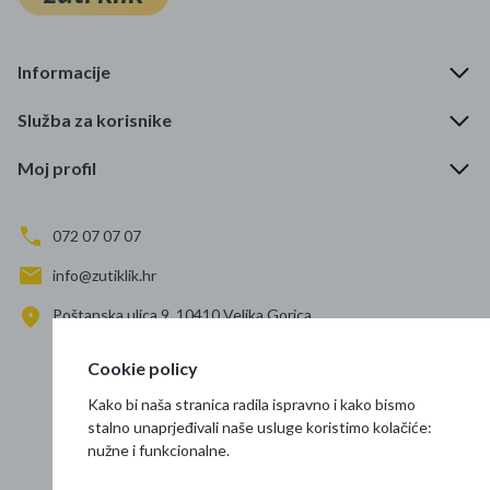
Informacije
Služba za korisnike
Moj profil
072 07 07 07
info@zutiklik.hr
Poštanska ulica 9, 10410 Velika Gorica
Zagreb
Cookie policy
Prati nas
Kako bi naša stranica radila ispravno i kako bismo
stalno unaprjeđivali naše usluge koristimo kolačiće:
nužne i funkcionalne.