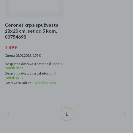
Mame i bebe
Igračke
Coronet krpa spužvasta,
18x20 cm, set od 5 kom,
DOM
00754698
1,49 €
Kućanski aparati
Cijena 02.05.2025: 5,59 €
Besplatna dostava u poštanski ured:
5
Specijalne kategorije
radnih dana
Besplatna dostava u paketomat:
5
radnih dana
Čišćenje zaliha
Dostava na adresu:
5 radnih dana
Kišobrani akcija
Ograničena cijena
1
Najpopularniji proizvodi
Roba s greškom