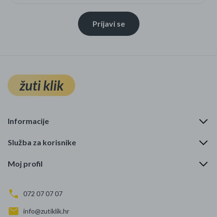
Prijavi se
žuti klik
Informacije
Služba za korisnike
Moj profil
072 07 07 07
info@zutiklik.hr