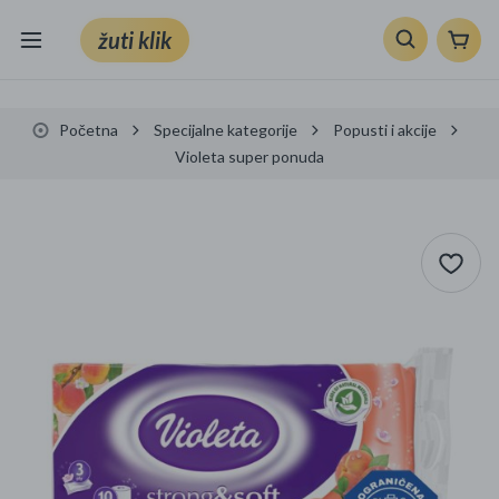
žuti klik
Sve kategorije
Početna
Specijalne kategorije
Popusti i akcije
Knjige, škola i ured
Violeta super ponuda
Mobiteli, računala i elektronika
TV, audio i foto
VRT I ALATI
Klik supermarket
Sport i slobodno vrijeme
Ljepota i zdravlje