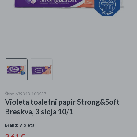
Mame i bebe
Igračke
DOM
Kućanski aparati
Specijalne kategorije
Čišćenje zaliha
Šifra: 639343-100687
Kišobrani akcija
Violeta toaletni papir Strong&Soft
Ograničena cijena
Breskva, 3 sloja 10/1
Najpopularniji proizvodi
Brand:
Violeta
Roba s greškom
2,61 €