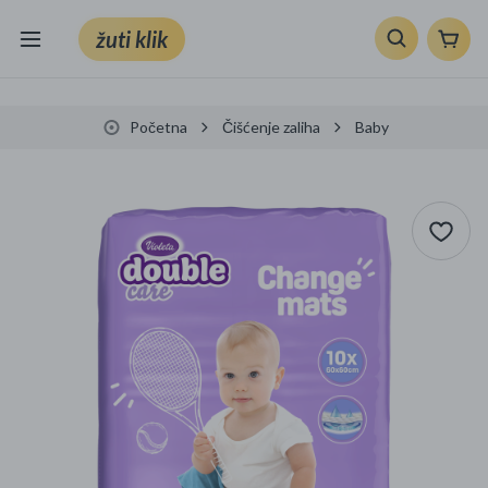
žuti klik
Sve kategorije
Početna
Čišćenje zaliha
Baby
Knjige, škola i ured
Mobiteli, računala i elektronika
TV, audio i foto
VRT I ALATI
Klik supermarket
Sport i slobodno vrijeme
Ljepota i zdravlje