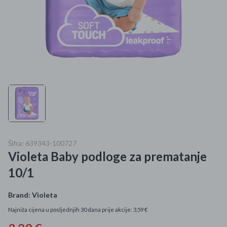
Mame i bebe
Igračke
DOM
Kućanski aparati
Specijalne kategorije
Čišćenje zaliha
Šifra: 639343-100727
Violeta Baby podloge za prematanje
Kišobrani akcija
10/1
Ograničena cijena
Brand:
Violeta
Najpopularniji proizvodi
Najniža cijena u posljednjih 30 dana prije akcije: 3,59 €
Roba s greškom