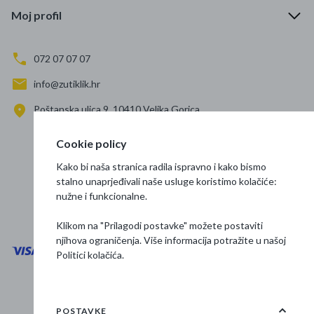
Moj profil
072 07 07 07
info@zutiklik.hr
Poštanska ulica 9, 10410 Velika Gorica
Zagreb
Cookie policy
Prati nas
Kako bi naša stranica radila ispravno i kako bismo
stalno unaprjeđivali naše usluge koristimo kolačiće:
nužne i funkcionalne.
Klikom na "Prilagodi postavke" možete postaviti
njihova ograničenja. Više informacija potražite u našoj
Politici kolačića
.
Opći uvjeti poslovanja
Zaštita podataka
POSTAVKE