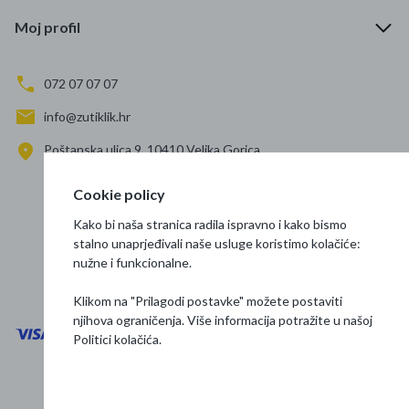
Moj profil
072 07 07 07
info@zutiklik.hr
Poštanska ulica 9, 10410 Velika Gorica
Zagreb
Cookie policy
Prati nas
Kako bi naša stranica radila ispravno i kako bismo
stalno unaprjeđivali naše usluge koristimo kolačiće:
nužne i funkcionalne.
Klikom na "Prilagodi postavke" možete postaviti
njihova ograničenja. Više informacija potražite u našoj
Politici kolačića
.
Opći uvjeti poslovanja
Zaštita podataka