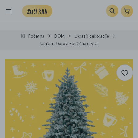
žuti klik
Sve kategorije
Početna
DOM
Ukrasi i dekoracije
Knjige, škola i ured
Umjetni borovi - božićna drvca
Mobiteli, računala i elektronika
TV, audio i foto
VRT I ALATI
Klik supermarket
Sport i slobodno vrijeme
Ljepota i zdravlje