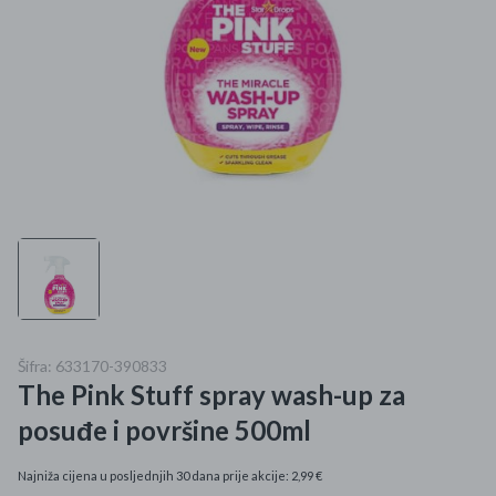
Mame i bebe
Igračke
DOM
Kućanski aparati
Specijalne kategorije
Čišćenje zaliha
Kišobrani akcija
Šifra: 633170-390833
The Pink Stuff spray wash-up za
Ograničena cijena
posuđe i površine 500ml
Najpopularniji proizvodi
Najniža cijena u posljednjih 30 dana prije akcije: 2,99 €
Roba s greškom