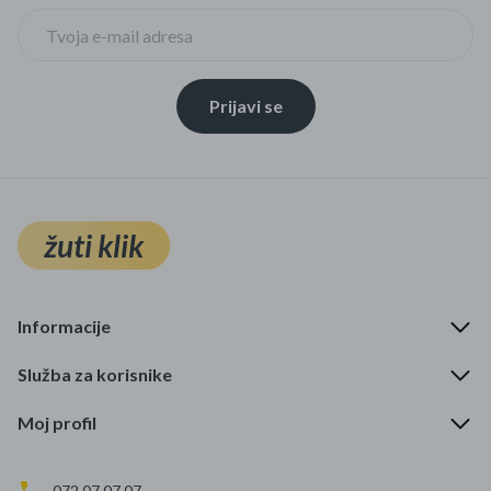
Prijavi se
žuti klik
Informacije
Služba za korisnike
Moj profil
072 07 07 07