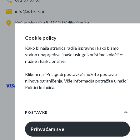
info@zutiklik.hr
Poštanska ulica 9, 10410 Velika Gorica
Zagreb
Cookie policy
Prati nas
Kako bi naša stranica radila ispravno i kako bismo
stalno unaprjeđivali naše usluge koristimo kolačiće:
nužne i funkcionalne.
Klikom na "Prilagodi postavke" možete postaviti
njihova ograničenja. Više informacija potražite u našoj
Politici kolačića
.
Opći uvjeti poslovanja
Zaštita podataka
POSTAVKE
Osnovne informacije
Prihvaćam sve
© 2026 Žuti klik