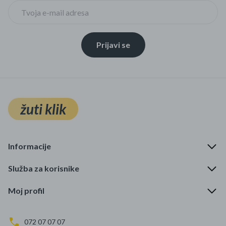
Prijavi se
žuti klik
Informacije
Služba za korisnike
Moj profil
072 07 07 07