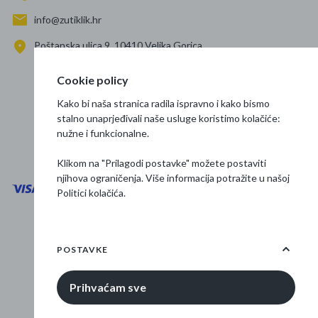
info@zutiklik.hr
Poštanska ulica 9, 10410 Velika Gorica
Zagreb
Cookie policy
Prati nas
Kako bi naša stranica radila ispravno i kako bismo
stalno unaprjeđivali naše usluge koristimo kolačiće:
nužne i funkcionalne.
Klikom na "Prilagodi postavke" možete postaviti
njihova ograničenja. Više informacija potražite u našoj
Politici kolačića
.
Opći uvjeti poslovanja
Zaštita podataka
POSTAVKE
Osnovne informacije
Prihvaćam sve
© 2026 Žuti klik