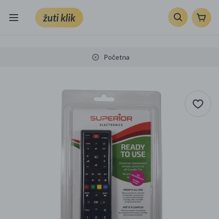
žuti klik
Sve kategorije
Početna
Knjige, škola i ured
Mobiteli, računala i elektronika
TV, audio i foto
VRT I ALATI
Klik supermarket
Sport i slobodno vrijeme
Ljepota i zdravlje