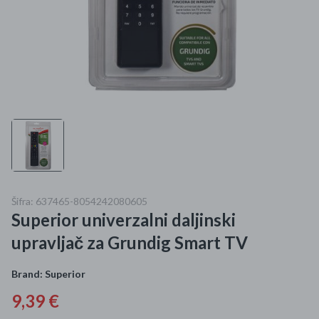
Mame i bebe
Igračke
DOM
Kućanski aparati
Specijalne kategorije
Čišćenje zaliha
Šifra: 637465-8054242080605
Superior univerzalni daljinski
Kišobrani akcija
upravljač za Grundig Smart TV
Ograničena cijena
Brand:
Superior
Najpopularniji proizvodi
9,39 €
Roba s greškom