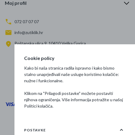
Moj profil
072 07 07 07
info@zutiklik.hr
Poštanska ulica 9, 10410 Velika Gorica
Zagreb
Cookie policy
Prati nas
Kako bi naša stranica radila ispravno i kako bismo
stalno unaprjeđivali naše usluge koristimo kolačiće:
nužne i funkcionalne.
Klikom na "Prilagodi postavke" možete postaviti
njihova ograničenja. Više informacija potražite u našoj
Politici kolačića
.
Opći uvjeti poslovanja
Zaštita podataka
POSTAVKE
Osnovne informacije