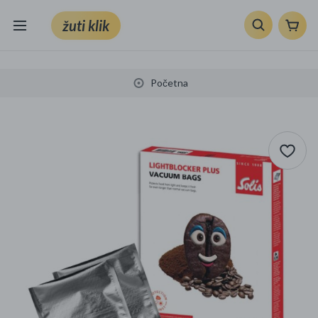
žuti klik
Sve kategorije
Početna
Knjige, škola i ured
Mobiteli, računala i elektronika
TV, audio i foto
VRT I ALATI
Klik supermarket
Sport i slobodno vrijeme
Ljepota i zdravlje