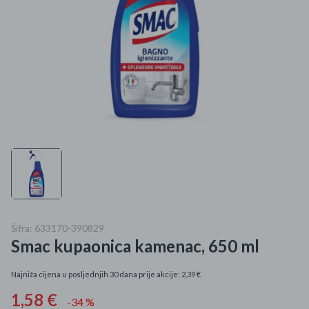
Mame i bebe
Igračke
DOM
Kućanski aparati
Specijalne kategorije
Čišćenje zaliha
Kišobrani akcija
Šifra: 633170-390829
Smac kupaonica kamenac, 650 ml
Ograničena cijena
Najpopularniji proizvodi
Najniža cijena u posljednjih 30 dana prije akcije: 2,39 €
1,58 €
-34 %
Roba s greškom