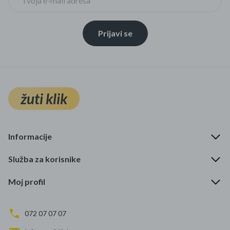
Prijavi se
žuti klik
Informacije
Služba za korisnike
Moj profil
072 07 07 07