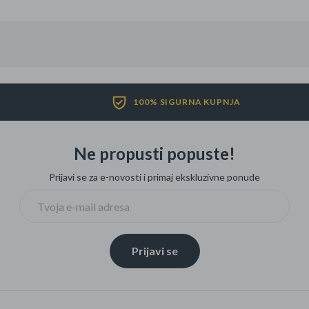
Četkice za zube
Brijanje
Paste za zube
Njega lica, tijela i ko
Dezodoransi
100% SIGURNA KUPNJA
Ne propusti popuste!
Prijavi se za e-novosti i primaj ekskluzivne ponude
Prijavi se