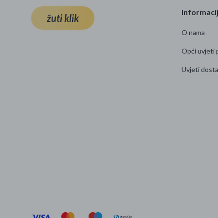
Informaci
žuti klik
Najpopularniji proizvodi
O nama
Roba s greškom
Opći uvjeti 
Uvjeti dost