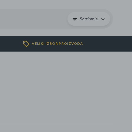
Sortiranje
se
VELIKI IZBOR PROIZVODA