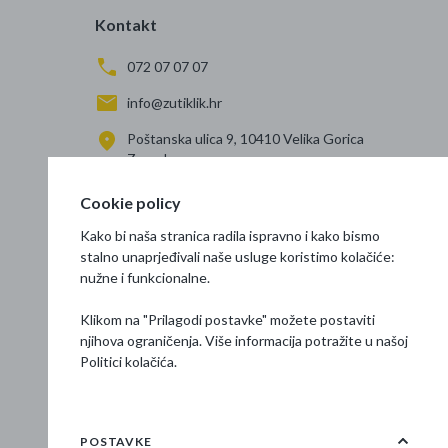
Kontakt
072 07 07 07
info@zutiklik.hr
Poštanska ulica 9, 10410 Velika Gorica
Zagreb
Cookie policy
Kako bi naša stranica radila ispravno i kako bismo
stalno unaprjeđivali naše usluge koristimo kolačiće:
nužne i funkcionalne.
Klikom na "Prilagodi postavke" možete postaviti
njihova ograničenja. Više informacija potražite u našoj
Politici kolačića
.
POSTAVKE