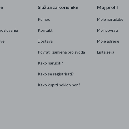
je
Služba za korisnike
Moj profil
Pomoć
Moje narudžbe
poslovanja
Kontakt
Moji povrati
ave
Dostava
Moje adrese
Povrat i zamjena proizvoda
Lista želja
Kako naručiti?
Kako se registrirati?
Kako kupiti poklon bon?