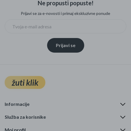
Ne propusti popuste!
Mame i bebe
Prijavi se za e-novosti i primaj ekskluzivne ponude
Igračke
DOM
Prijavi se
Kućanski aparati
Specijalne kategorije
Čišćenje zaliha
žuti klik
Kišobrani akcija
Ograničena cijena
Informacije
Najpopularniji proizvodi
Služba za korisnike
Roba s greškom
Moj profil