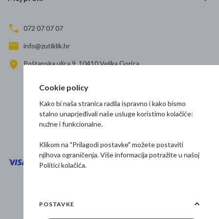
072 07 07 07
info@zutiklik.hr
Poštanska ulica 9, 10410 Velika Gorica
Zagreb
Cookie policy
Prati nas
Kako bi naša stranica radila ispravno i kako bismo
stalno unaprjeđivali naše usluge koristimo kolačiće:
nužne i funkcionalne.
Klikom na "Prilagodi postavke" možete postaviti
njihova ograničenja. Više informacija potražite u našoj
Politici kolačića
.
Opći uvjeti poslovanja
Zaštita podataka
POSTAVKE
Osnovne informacije