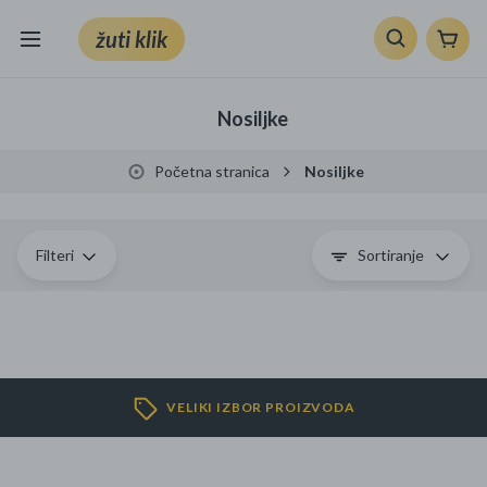
žuti klik
Sve kategorije
Nosiljke
Knjige, škola i ured
Početna stranica
Nosiljke
Mobiteli, računala i elektronika
TV, audio i foto
Filteri
Sortiranje
VRT I ALATI
Klik supermarket
VELIKI IZBOR PROIZVODA
Sport i slobodno vrijeme
Ljepota i zdravlje