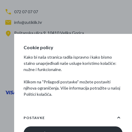
072 07 07 07
info@zutiklik.hr
Poštanska ulica 9, 10410 Velika Gorica
Zagreb
Cookie policy
Prati nas
Kako bi naša stranica radila ispravno i kako bismo
stalno unaprjeđivali naše usluge koristimo kolačiće:
nužne i funkcionalne.
Klikom na "Prilagodi postavke" možete postaviti
njihova ograničenja. Više informacija potražite u našoj
Politici kolačića
.
Opći uvjeti poslovanja
Zaštita podataka
POSTAVKE
Osnovne informacije