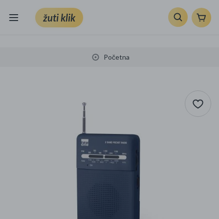
žuti klik
Sve kategorije
Početna
Knjige, škola i ured
Mobiteli, računala i elektronika
TV, audio i foto
VRT I ALATI
Klik supermarket
Sport i slobodno vrijeme
Ljepota i zdravlje