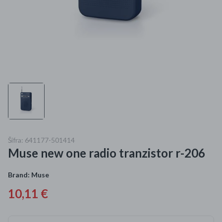
Mame i bebe
Igračke
DOM
Kućanski aparati
Specijalne kategorije
Čišćenje zaliha
Šifra: 641177-501414
Muse new one radio tranzistor r-206
Kišobrani akcija
Ograničena cijena
Brand:
Muse
10,11 €
Najpopularniji proizvodi
Roba s greškom