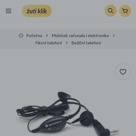
žuti klik
Sve kategorije
Početna
Mobiteli, računala i elektronika
Knjige, škola i ured
Fiksni telefoni
Bežični telefoni
Mobiteli, računala i elektronika
TV, audio i foto
VRT I ALATI
Klik supermarket
Sport i slobodno vrijeme
Ljepota i zdravlje