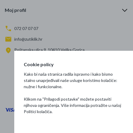
Moj profil
072 07 07 07
info@zutiklik.hr
Poštanska ulica 9, 10410 Velika Gorica
Zagreb
Cookie policy
Prati nas
Kako bi naša stranica radila ispravno i kako bismo
stalno unaprjeđivali naše usluge koristimo kolačiće:
nužne i funkcionalne.
Klikom na "Prilagodi postavke" možete postaviti
njihova ograničenja. Više informacija potražite u našoj
Politici kolačića
.
Opći uvjeti poslovanja
Zaštita podataka