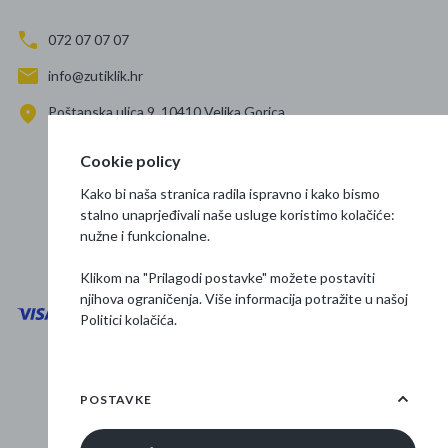
072 07 07 07
info@zutiklik.hr
Poštanska ulica 9, 10410 Velika Gorica
Zagreb
Cookie policy
Prati nas
Kako bi naša stranica radila ispravno i kako bismo
stalno unaprjeđivali naše usluge koristimo kolačiće:
nužne i funkcionalne.
Klikom na "Prilagodi postavke" možete postaviti
njihova ograničenja. Više informacija potražite u našoj
Politici kolačića
.
Opći uvjeti poslovanja
Zaštita podataka
POSTAVKE
Osnovne informacije