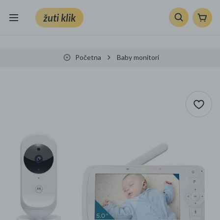
žuti klik
Sve kategorije
Početna
Baby monitori
Knjige, škola i ured
Mobiteli, računala i elektronika
TV, audio i foto
VRT I ALATI
Klik supermarket
Sport i slobodno vrijeme
Ljepota i zdravlje