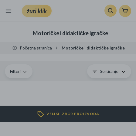
žuti klik
Sve kategorije
Motoričke i didaktičke igračke
Knjige, škola i ured
Početna stranica
Motoričke i didaktičke igračke
Mobiteli, računala i elektronika
TV, audio i foto
Filteri
Sortiranje
VRT I ALATI
Klik supermarket
VELIKI IZBOR PROIZVODA
Sport i slobodno vrijeme
Ljepota i zdravlje