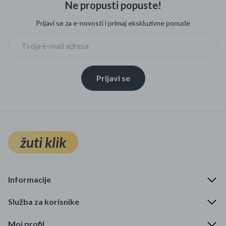
Ne propusti popuste!
Mame i bebe
Prijavi se za e-novosti i primaj ekskluzivne ponude
Igračke
DOM
Prijavi se
Kućanski aparati
Specijalne kategorije
Čišćenje zaliha
žuti klik
Kišobrani akcija
Ograničena cijena
Informacije
Najpopularniji proizvodi
Služba za korisnike
Roba s greškom
Moj profil