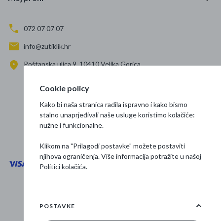
072 07 07 07
info@zutiklik.hr
Poštanska ulica 9, 10410 Velika Gorica
Zagreb
Cookie policy
Prati nas
Kako bi naša stranica radila ispravno i kako bismo
stalno unaprjeđivali naše usluge koristimo kolačiće:
nužne i funkcionalne.
Klikom na "Prilagodi postavke" možete postaviti
njihova ograničenja. Više informacija potražite u našoj
Politici kolačića
.
Opći uvjeti poslovanja
Zaštita podataka
POSTAVKE
Osnovne informacije