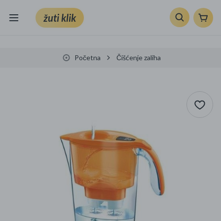
žuti klik
Sve kategorije
Početna
Čišćenje zaliha
Knjige, škola i ured
Mobiteli, računala i elektronika
TV, audio i foto
VRT I ALATI
Klik supermarket
Sport i slobodno vrijeme
Ljepota i zdravlje