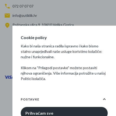
072 07 07 07
info@zutiklik.hr
Poštanska ulica 9, 10410 Velika Gorica
Zagreb
Cookie policy
Prati nas
Kako bi naša stranica radila ispravno i kako bismo
stalno unaprjeđivali naše usluge koristimo kolačiće:
nužne i funkcionalne.
Klikom na "Prilagodi postavke" možete postaviti
njihova ograničenja. Više informacija potražite u našoj
Politici kolačića
.
Opći uvjeti poslovanja
Zaštita podataka
POSTAVKE
Osnovne informacije
Prihvaćam sve
© 2026 Žuti klik