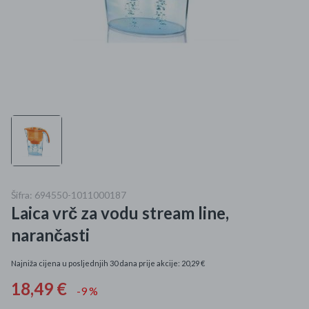
Mame i bebe
Igračke
DOM
Kućanski aparati
Specijalne kategorije
Čišćenje zaliha
Šifra: 694550-1011000187
Laica vrč za vodu stream line,
Kišobrani akcija
narančasti
Ograničena cijena
Najniža cijena u posljednjih 30 dana prije akcije: 20,29 €
Najpopularniji proizvodi
18,49 €
-9 %
Roba s greškom