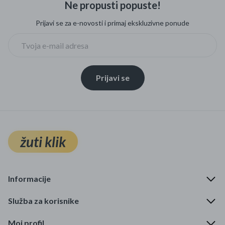
Ne propusti popuste!
Mame i bebe
Prijavi se za e-novosti i primaj ekskluzivne ponude
Igračke
DOM
Prijavi se
Kućanski aparati
Specijalne kategorije
Čišćenje zaliha
žuti klik
Kišobrani akcija
Ograničena cijena
Informacije
Najpopularniji proizvodi
Služba za korisnike
Roba s greškom
Moj profil