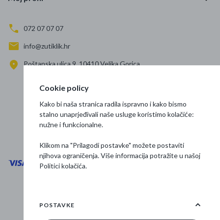
072 07 07 07
info@zutiklik.hr
Poštanska ulica 9, 10410 Velika Gorica
Zagreb
Cookie policy
Prati nas
Kako bi naša stranica radila ispravno i kako bismo
stalno unaprjeđivali naše usluge koristimo kolačiće:
nužne i funkcionalne.
Klikom na "Prilagodi postavke" možete postaviti
njihova ograničenja. Više informacija potražite u našoj
Politici kolačića
.
Opći uvjeti poslovanja
Zaštita podataka
POSTAVKE
Osnovne informacije