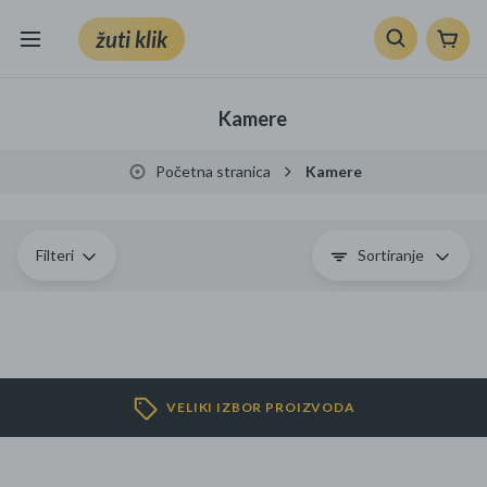
žuti klik
Sve kategorije
Kamere
Knjige, škola i ured
Početna stranica
Kamere
Mobiteli, računala i elektronika
TV, audio i foto
Filteri
Sortiranje
VRT I ALATI
Klik supermarket
VELIKI IZBOR PROIZVODA
Sport i slobodno vrijeme
Ljepota i zdravlje