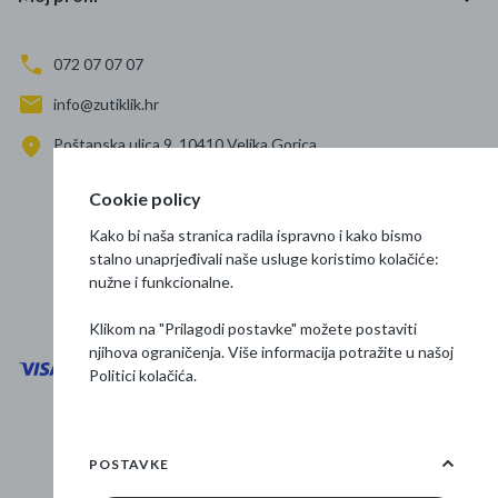
072 07 07 07
info@zutiklik.hr
Poštanska ulica 9, 10410 Velika Gorica
Zagreb
Cookie policy
Prati nas
Kako bi naša stranica radila ispravno i kako bismo
stalno unaprjeđivali naše usluge koristimo kolačiće:
nužne i funkcionalne.
Klikom na "Prilagodi postavke" možete postaviti
njihova ograničenja. Više informacija potražite u našoj
Politici kolačića
.
Opći uvjeti poslovanja
Zaštita podataka
POSTAVKE
Osnovne informacije