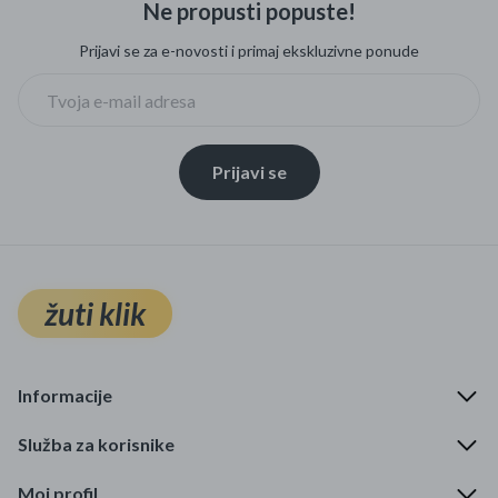
Ne propusti popuste!
Mame i bebe
Prijavi se za e-novosti i primaj ekskluzivne ponude
Igračke
DOM
Prijavi se
Kućanski aparati
Specijalne kategorije
Čišćenje zaliha
žuti klik
Kišobrani akcija
Ograničena cijena
Informacije
Najpopularniji proizvodi
Služba za korisnike
Roba s greškom
Moj profil