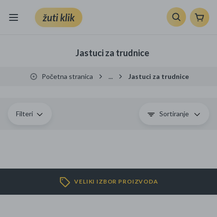
žuti klik
Sve kategorije
Jastuci za trudnice
Knjige, škola i ured
Početna stranica
...
Jastuci za trudnice
Mobiteli, računala i elektronika
TV, audio i foto
Filteri
Sortiranje
VRT I ALATI
Klik supermarket
VELIKI IZBOR PROIZVODA
Sport i slobodno vrijeme
Ljepota i zdravlje