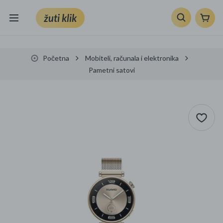
žuti klik
Sve kategorije
Početna
Mobiteli, računala i elektronika
Knjige, škola i ured
Pametni satovi
Mobiteli, računala i elektronika
TV, audio i foto
VRT I ALATI
Klik supermarket
Sport i slobodno vrijeme
Ljepota i zdravlje