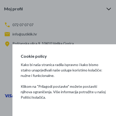
Moj profil
072 07 07 07
info@zutiklik.hr
Poštanska ulica 9, 10410 Velika Gorica
Zagreb
Cookie policy
Prati nas
Kako bi naša stranica radila ispravno i kako bismo
stalno unaprjeđivali naše usluge koristimo kolačiće:
nužne i funkcionalne.
Klikom na "Prilagodi postavke" možete postaviti
njihova ograničenja. Više informacija potražite u našoj
Politici kolačića
.
Opći uvjeti poslovanja
Zaštita podataka