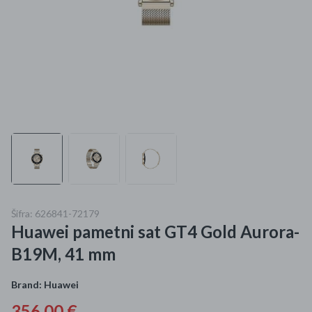
Mame i bebe
Igračke
DOM
Kućanski aparati
Specijalne kategorije
Čišćenje zaliha
Šifra: 626841-72179
Kišobrani akcija
Huawei pametni sat GT4 Gold Aurora-
Ograničena cijena
B19M, 41 mm
Najpopularniji proizvodi
Brand:
Huawei
Roba s greškom
356,00 €