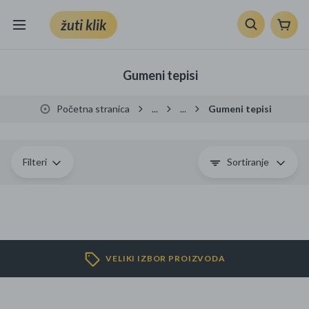
žuti klik
Sve kategorije
Gumeni tepisi
Knjige, škola i ured
Početna stranica
...
...
Gumeni tepisi
Mobiteli, računala i elektronika
TV, audio i foto
Filteri
Sortiranje
VRT I ALATI
Klik supermarket
VELIKI IZBOR PROIZVODA
Sport i slobodno vrijeme
Ljepota i zdravlje