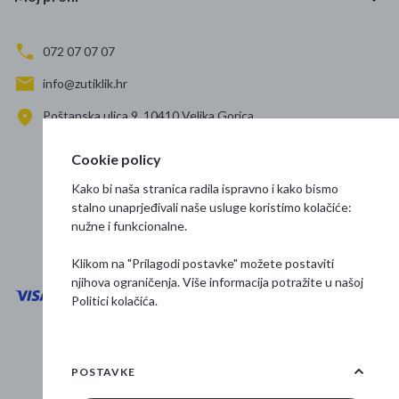
072 07 07 07
info@zutiklik.hr
Poštanska ulica 9, 10410 Velika Gorica
Zagreb
Cookie policy
Prati nas
Kako bi naša stranica radila ispravno i kako bismo
stalno unaprjeđivali naše usluge koristimo kolačiće:
nužne i funkcionalne.
Klikom na "Prilagodi postavke" možete postaviti
njihova ograničenja. Više informacija potražite u našoj
Politici kolačića
.
Opći uvjeti poslovanja
Zaštita podataka
POSTAVKE
Osnovne informacije