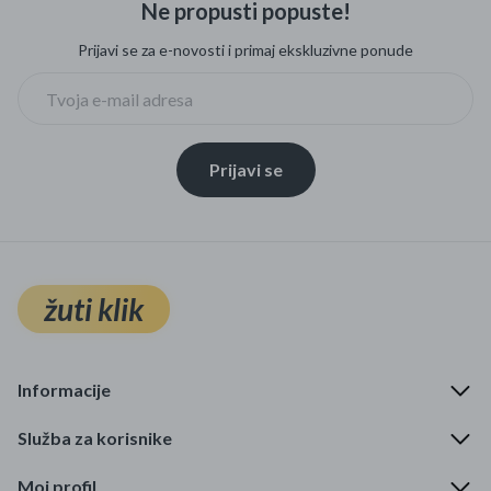
Ne propusti popuste!
Mame i bebe
Prijavi se za e-novosti i primaj ekskluzivne ponude
Igračke
DOM
Prijavi se
Kućanski aparati
Specijalne kategorije
Čišćenje zaliha
žuti klik
Kišobrani akcija
Ograničena cijena
Informacije
Najpopularniji proizvodi
Služba za korisnike
Roba s greškom
Moj profil