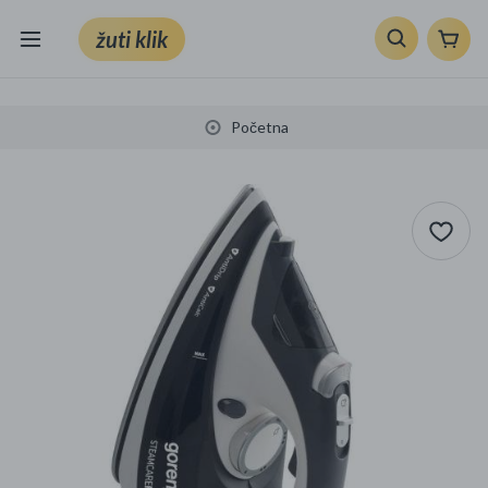
žuti klik
Sve kategorije
Početna
Knjige, škola i ured
Mobiteli, računala i elektronika
TV, audio i foto
VRT I ALATI
Klik supermarket
Sport i slobodno vrijeme
Ljepota i zdravlje