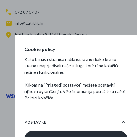
072 07 07 07
info@zutiklik.hr
Poštanska ulica 9, 10410 Velika Gorica
Zagreb
Cookie policy
Prati nas
Kako bi naša stranica radila ispravno i kako bismo
stalno unaprjeđivali naše usluge koristimo kolačiće:
nužne i funkcionalne.
Klikom na "Prilagodi postavke" možete postaviti
njihova ograničenja. Više informacija potražite u našoj
Politici kolačića
.
Opći uvjeti poslovanja
Zaštita podataka
POSTAVKE
Osnovne informacije