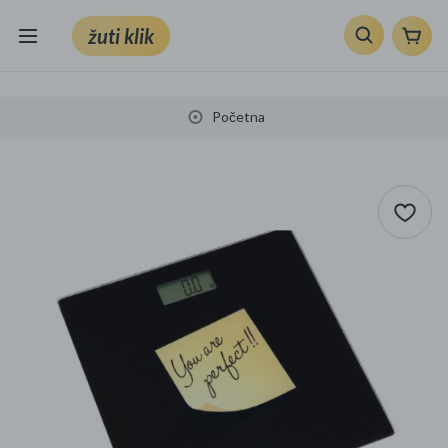
žuti klik
Sve kategorije
Početna
Knjige, škola i ured
Mobiteli, računala i elektronika
TV, audio i foto
VRT I ALATI
Klik supermarket
Sport i slobodno vrijeme
Ljepota i zdravlje