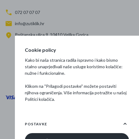
072 07 07 07
info@zutiklik.hr
Poštanska ulica 9, 10410 Velika Gorica
Zagreb
Cookie policy
Prati nas
Kako bi naša stranica radila ispravno i kako bismo
stalno unaprjeđivali naše usluge koristimo kolačiće:
nužne i funkcionalne.
Klikom na "Prilagodi postavke" možete postaviti
njihova ograničenja. Više informacija potražite u našoj
Politici kolačića
.
Opći uvjeti poslovanja
Zaštita podataka
POSTAVKE
Osnovne informacije