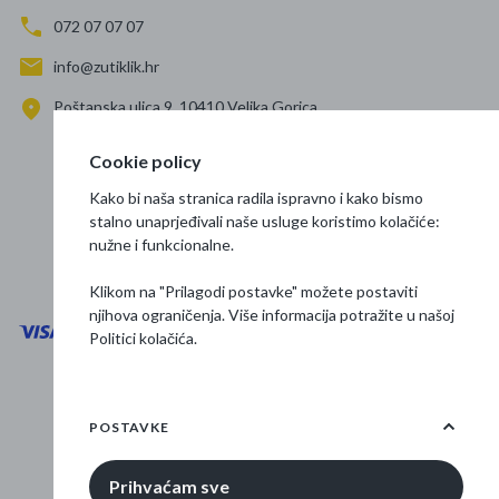
072 07 07 07
info@zutiklik.hr
Poštanska ulica 9, 10410 Velika Gorica
Zagreb
Cookie policy
Prati nas
Kako bi naša stranica radila ispravno i kako bismo
stalno unaprjeđivali naše usluge koristimo kolačiće:
nužne i funkcionalne.
Klikom na "Prilagodi postavke" možete postaviti
njihova ograničenja. Više informacija potražite u našoj
Politici kolačića
.
Opći uvjeti poslovanja
Zaštita podataka
POSTAVKE
Osnovne informacije
Prihvaćam sve
© 2026 Žuti klik