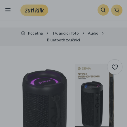
žuti klik
Sve kategorije
Početna
TV, audio i foto
Audio
Knjige, škola i ured
Bluetooth zvučnici
Mobiteli, računala i elektronika
TV, audio i foto
VRT I ALATI
Klik supermarket
Sport i slobodno vrijeme
Ljepota i zdravlje