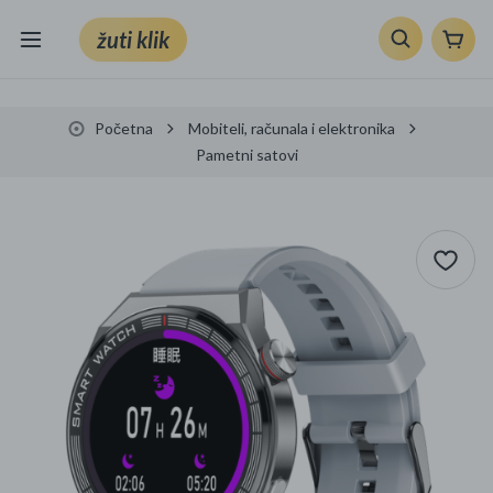
žuti klik
Sve kategorije
Početna
Mobiteli, računala i elektronika
Knjige, škola i ured
Pametni satovi
Mobiteli, računala i elektronika
TV, audio i foto
VRT I ALATI
Klik supermarket
Sport i slobodno vrijeme
Ljepota i zdravlje