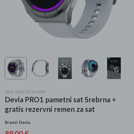
Mame i bebe
Igračke
DOM
Kućanski aparati
Specijalne kategorije
Čišćenje zaliha
Šifra: 633170-367390
Kišobrani akcija
Devia PRO1 pametni sat Srebrna +
Ograničena cijena
gratis rezervni remen za sat
Najpopularniji proizvodi
Brand:
Devia
Roba s greškom
89,00 €