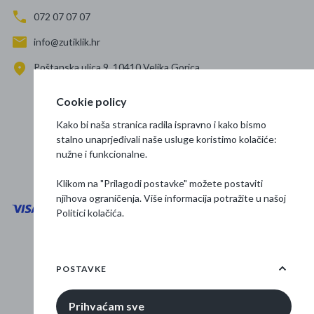
072 07 07 07
info@zutiklik.hr
Poštanska ulica 9, 10410 Velika Gorica
Zagreb
Cookie policy
Prati nas
Kako bi naša stranica radila ispravno i kako bismo
stalno unaprjeđivali naše usluge koristimo kolačiće:
nužne i funkcionalne.
Klikom na "Prilagodi postavke" možete postaviti
njihova ograničenja. Više informacija potražite u našoj
Politici kolačića
.
Opći uvjeti poslovanja
Zaštita podataka
POSTAVKE
Osnovne informacije
Prihvaćam sve
© 2026 Žuti klik