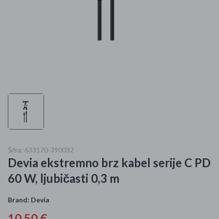
Mame i bebe
Igračke
DOM
Kućanski aparati
Specijalne kategorije
Čišćenje zaliha
Šifra: 633170-390032
Kišobrani akcija
Devia ekstremno brz kabel serije C PD
Ograničena cijena
60 W, ljubičasti 0,3 m
Najpopularniji proizvodi
Brand:
Devia
Roba s greškom
10,50 €