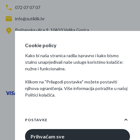
072 07 07 07
info@zutiklik.hr
Poštanska ulica 9, 10410 Velika Gorica
Zagreb
Cookie policy
Prati nas
Kako bi naša stranica radila ispravno i kako bismo
stalno unaprjeđivali naše usluge koristimo kolačiće:
nužne i funkcionalne.
Klikom na "Prilagodi postavke" možete postaviti
njihova ograničenja. Više informacija potražite u našoj
Politici kolačića
.
Opći uvjeti poslovanja
Zaštita podataka
POSTAVKE
Osnovne informacije
Prihvaćam sve
© 2026 Žuti klik