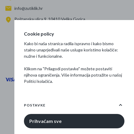
info@zutiklik.hr
Poštanska ulica 9, 10410 Velika Gorica
Zagreb
Cookie policy
Prati nas
Kako bi naša stranica radila ispravno i kako bismo
stalno unaprjeđivali naše usluge koristimo kolačiće:
nužne i funkcionalne.
Klikom na "Prilagodi postavke" možete postaviti
njihova ograničenja. Više informacija potražite u našoj
Politici kolačića
.
Opći uvjeti poslovanja
Zaštita podataka
POSTAVKE
Osnovne informacije
Prihvaćam sve
© 2026 Žuti klik