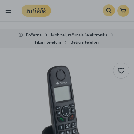
žuti klik
Sve kategorije
Početna
Mobiteli, računala i elektronika
Knjige, škola i ured
Fiksni telefoni
Bežični telefoni
Mobiteli, računala i elektronika
TV, audio i foto
VRT I ALATI
Klik supermarket
Sport i slobodno vrijeme
Ljepota i zdravlje