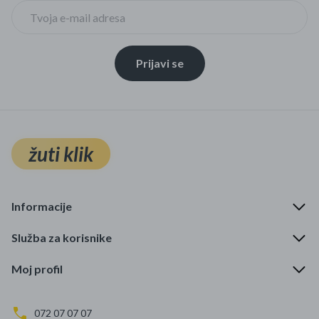
Prijavi se
žuti klik
Informacije
Služba za korisnike
Moj profil
072 07 07 07