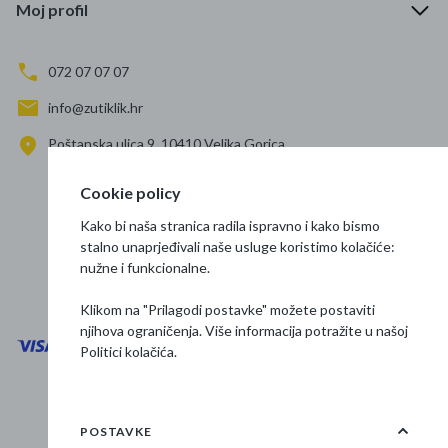
Moj profil
072 07 07 07
info@zutiklik.hr
Poštanska ulica 9, 10410 Velika Gorica
Zagreb
Cookie policy
Prati nas
Kako bi naša stranica radila ispravno i kako bismo
stalno unaprjeđivali naše usluge koristimo kolačiće:
nužne i funkcionalne.
Klikom na "Prilagodi postavke" možete postaviti
njihova ograničenja. Više informacija potražite u našoj
Politici kolačića
.
Opći uvjeti poslovanja
Zaštita podataka
POSTAVKE
Osnovne informacije