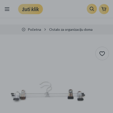
žuti klik
Sve kategorije
Početna
Ostalo za organizaciju doma
Knjige, škola i ured
Mobiteli, računala i elektronika
TV, audio i foto
VRT I ALATI
Klik supermarket
Sport i slobodno vrijeme
Ljepota i zdravlje