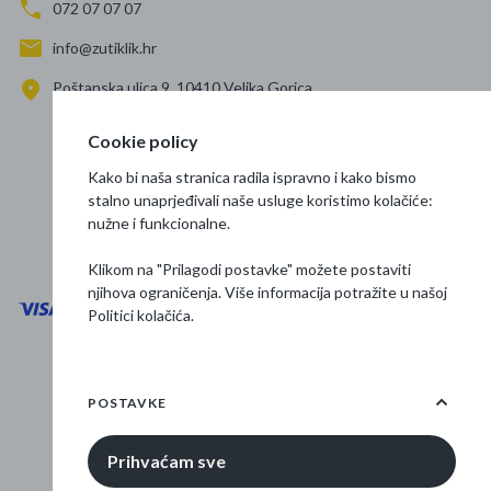
072 07 07 07
info@zutiklik.hr
Poštanska ulica 9, 10410 Velika Gorica
Zagreb
Cookie policy
Prati nas
Kako bi naša stranica radila ispravno i kako bismo
stalno unaprjeđivali naše usluge koristimo kolačiće:
nužne i funkcionalne.
Klikom na "Prilagodi postavke" možete postaviti
njihova ograničenja. Više informacija potražite u našoj
Politici kolačića
.
Opći uvjeti poslovanja
Zaštita podataka
POSTAVKE
Osnovne informacije
Prihvaćam sve
© 2026 Žuti klik