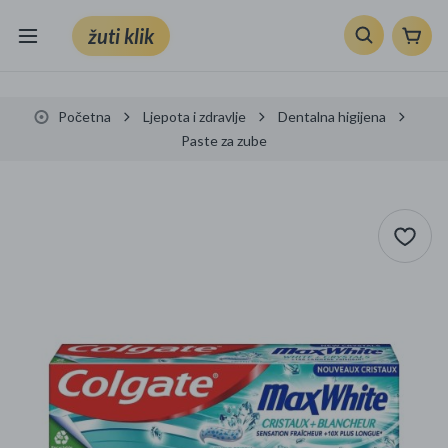
žuti klik
Sve kategorije
Početna
Ljepota i zdravlje
Dentalna higijena
Knjige, škola i ured
Paste za zube
Mobiteli, računala i elektronika
TV, audio i foto
VRT I ALATI
Klik supermarket
Sport i slobodno vrijeme
Ljepota i zdravlje