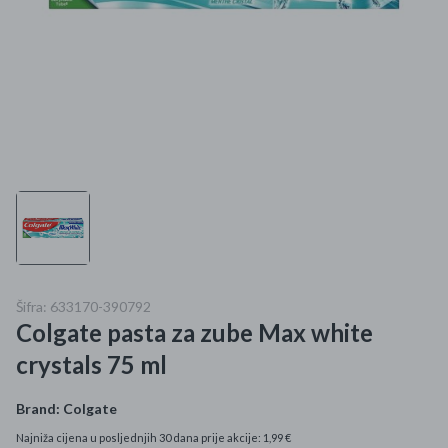
Mame i bebe
Igračke
DOM
Kućanski aparati
Specijalne kategorije
Čišćenje zaliha
Šifra: 633170-390792
Kišobrani akcija
Colgate pasta za zube Max white
Ograničena cijena
crystals 75 ml
Najpopularniji proizvodi
Brand:
Colgate
Najniža cijena u posljednjih 30 dana prije akcije: 1,99 €
Roba s greškom