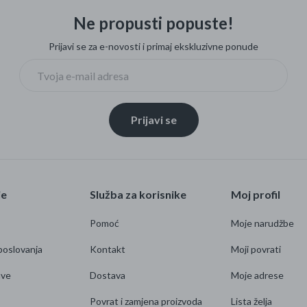
Ne propusti popuste!
Prijavi se za e-novosti i primaj ekskluzivne ponude
Prijavi se
je
Služba za korisnike
Moj profil
Pomoć
Moje narudžbe
poslovanja
Kontakt
Moji povrati
ave
Dostava
Moje adrese
Povrat i zamjena proizvoda
Lista želja