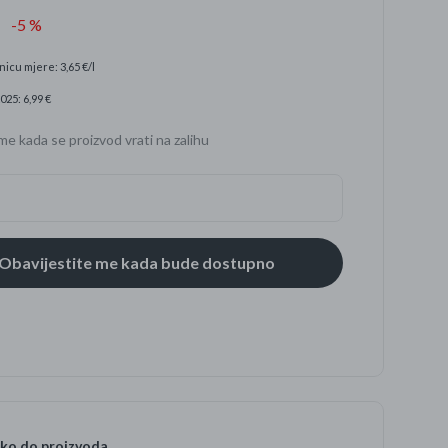
-5 %
nicu mjere: 3,65 €/l
se
025: 6,99 €
me kada se proizvod vrati na zalihu
ko do proizvoda