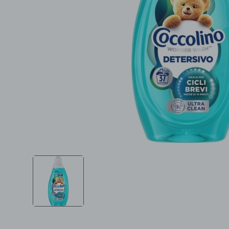
Ljepota i zdravlje
Šamponi
Mame i bebe
Igračke
DOM
Kućanski aparati
Specijalne kategorije
Čišćenje zaliha
Kišobrani akcija
Ograničena cijena