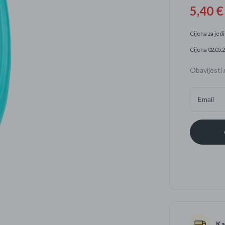
5,40 €
Četkice za zube
Brijanje
Cijena za jedi
Paste za zube
Njega lica, tijela i ko
Cijena 02.05.2
Dezodoransi
Obavijesti 
Email
Ka