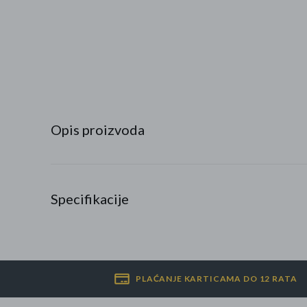
Najpopularniji proizvodi
Roba s greškom
Opis proizvoda
Specifikacije
PLAĆANJE KARTICAMA DO 12 RATA