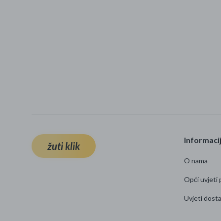
Informaci
žuti klik
O nama
Opći uvjeti 
Uvjeti dost