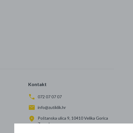
Kontakt
072 07 07 07
info@zutiklik.hr
Poštanska ulica 9, 10410 Velika Gorica
Zagreb