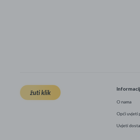
Informaci
žuti klik
O nama
Opći uvjeti 
Uvjeti dost