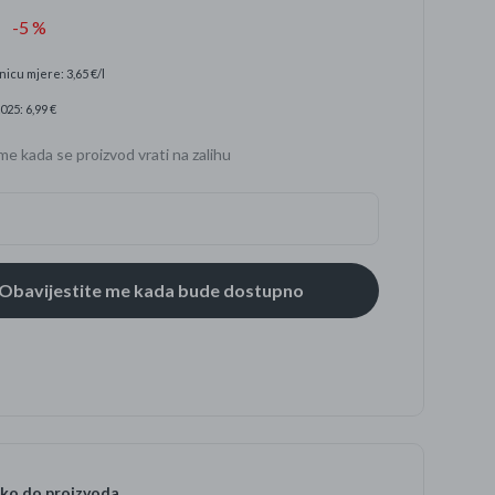
-5 %
nicu mjere: 3,65 €/l
se
025: 6,99 €
me kada se proizvod vrati na zalihu
ko do proizvoda