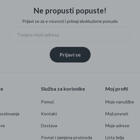
Ne propusti popuste!
Prijavi se za e-novosti i primaj ekskluzivne ponude
Prijavi se
je
Služba za korisnike
Moj profil
Pomoć
Moje narudžbe
poslovanja
Kontakt
Moji povrati
ave
Dostava
Moje adrese
Povrat i zamjena proizvoda
Lista želja