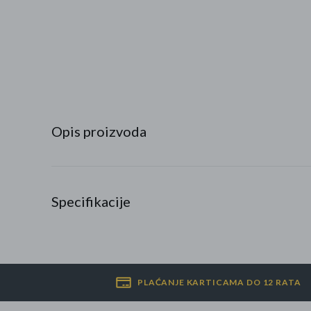
Najpopularniji proizvodi
Roba s greškom
Opis proizvoda
Specifikacije
PLAĆANJE KARTICAMA DO 12 RATA