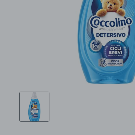
Ljepota i zdravlje
Šamponi
Mame i bebe
Igračke
DOM
Kućanski aparati
Specijalne kategorije
Čišćenje zaliha
Kišobrani akcija
Ograničena cijena