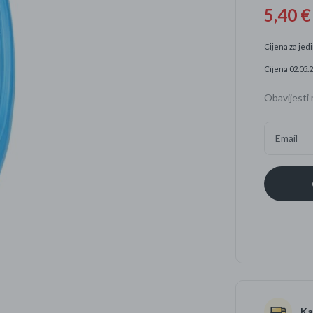
5,40 €
Četkice za zube
Brijanje
Cijena za jedi
Paste za zube
Njega lica, tijela i ko
Cijena 02.05.2
Dezodoransi
Obavijesti 
Email
Ka