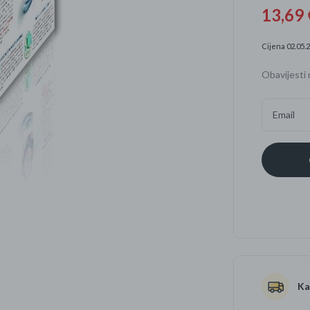
13,69 
Četkice za zube
Brijanje
Cijena 02.05.2
Paste za zube
Njega lica, tijela i ko
Obavijesti 
Dezodoransi
Email
Ka