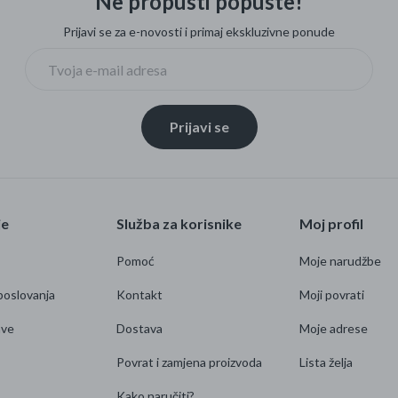
Ne propusti popuste!
Prijavi se za e-novosti i primaj ekskluzivne ponude
Prijavi se
je
Služba za korisnike
Moj profil
Pomoć
Moje narudžbe
poslovanja
Kontakt
Moji povrati
ave
Dostava
Moje adrese
Povrat i zamjena proizvoda
Lista želja
Kako naručiti?