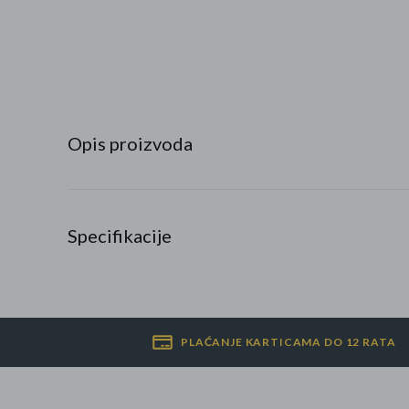
Najpopularniji proizvodi
Roba s greškom
Opis proizvoda
Specifikacije
PLAĆANJE KARTICAMA DO 12 RATA