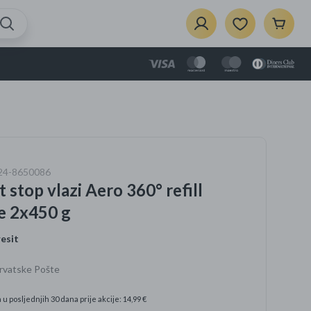
2x450 g
{{Product}}
je dodan u košaricu.
Prikaži košaricu
je
124-8650086
zbor
t stop vlazi Aero 360° refill
ela
i dom
e 2x450 g
esit
Hrvatske Pošte
e
vaći za
 u posljednjih 30 dana prije akcije: 14,99 €
rce