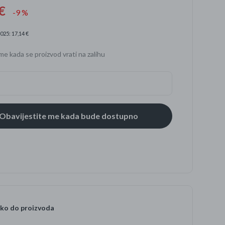
€
-9 %
025: 17,14 €
se
me kada se proizvod vrati na zalihu
ko do proizvoda