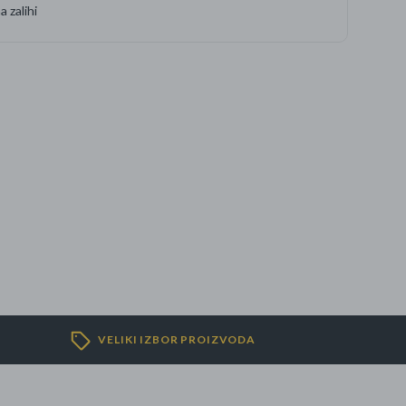
 zalihi
VELIKI IZBOR PROIZVODA