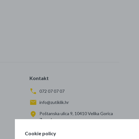
Kontakt
072 07 07 07
info@zutiklik.hr
Poštanska ulica 9, 10410 Velika Gorica
Zagreb
Cookie policy