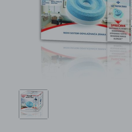
Ljepota i zdravlje
Šamponi
Mame i bebe
Igračke
DOM
Kućanski aparati
Specijalne kategorije
Čišćenje zaliha
Kišobrani akcija
Ograničena cijena