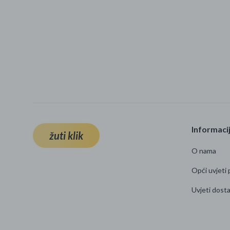
Informaci
žuti klik
O nama
Opći uvjeti 
Uvjeti dost