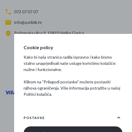
072 07 07 07
info@zutiklik.hr
Poštanska ulica 9, 10410 Velika Gorica
Zagreb
Cookie policy
Prati nas
Kako bi naša stranica radila ispravno i kako bismo
stalno unaprjeđivali naše usluge koristimo kolačiće:
nužne i funkcionalne.
Klikom na "Prilagodi postavke" možete postaviti
njihova ograničenja. Više informacija potražite u našoj
Politici kolačića
.
Opći uvjeti poslovanja
Zaštita podataka
POSTAVKE
Osnovne informacije