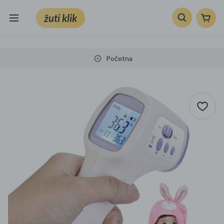
žuti klik
Sve kategorije
Početna
Knjige, škola i ured
Mobiteli, računala i elektronika
TV, audio i foto
VRT I ALATI
Klik supermarket
Sport i slobodno vrijeme
Ljepota i zdravlje