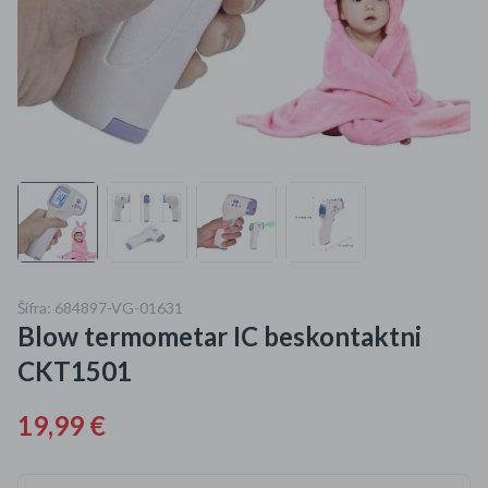
Mame i bebe
Igračke
DOM
Kućanski aparati
Specijalne kategorije
Čišćenje zaliha
Šifra: 684897-VG-01631
Blow termometar IC beskontaktni
Kišobrani akcija
CKT1501
Ograničena cijena
19,99 €
Najpopularniji proizvodi
Roba s greškom