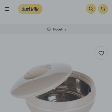
žuti klik
Sve kategorije
Početna
Knjige, škola i ured
Mobiteli, računala i elektronika
TV, audio i foto
VRT I ALATI
Klik supermarket
Sport i slobodno vrijeme
Ljepota i zdravlje