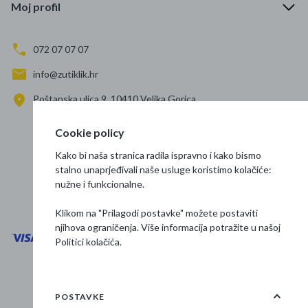
Moj profil
072 07 07 07
info@zutiklik.hr
Poštanska ulica 9, 10410 Velika Gorica
Zagreb
Cookie policy
Prati nas
Kako bi naša stranica radila ispravno i kako bismo
stalno unaprjeđivali naše usluge koristimo kolačiće:
nužne i funkcionalne.
Klikom na "Prilagodi postavke" možete postaviti
njihova ograničenja. Više informacija potražite u našoj
Politici kolačića
.
Opći uvjeti poslovanja
Zaštita podataka
POSTAVKE
Osnovne informacije