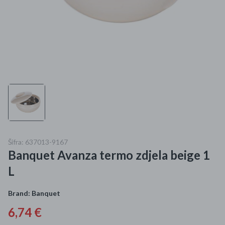
Mame i bebe
Igračke
DOM
Kućanski aparati
Specijalne kategorije
Čišćenje zaliha
Šifra: 637013-9167
Banquet Avanza termo zdjela beige 1
Kišobrani akcija
L
Ograničena cijena
Brand:
Banquet
Najpopularniji proizvodi
6,74 €
Roba s greškom