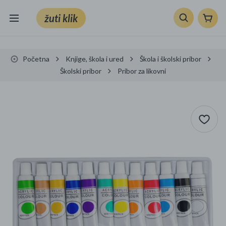
žuti klik
Sve kategorije
Početna
Knjige, škola i ured
Škola i školski pribor
Knjige, škola i ured
Školski pribor
Pribor za likovni
Mobiteli, računala i elektronika
TV, audio i foto
VRT I ALATI
Klik supermarket
Sport i slobodno vrijeme
Ljepota i zdravlje