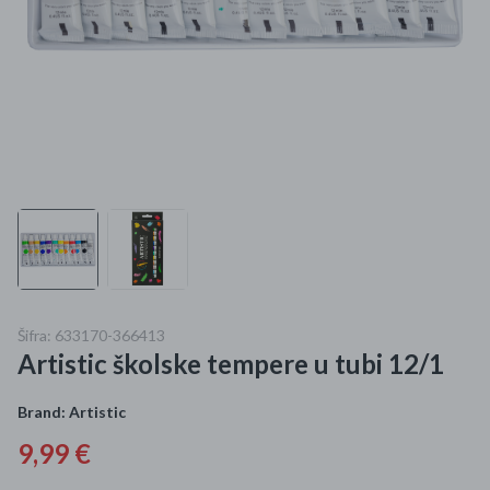
Mame i bebe
Igračke
DOM
Kućanski aparati
Specijalne kategorije
Čišćenje zaliha
Šifra: 633170-366413
Kišobrani akcija
Artistic školske tempere u tubi 12/1
Ograničena cijena
Brand:
Artistic
Najpopularniji proizvodi
9,99 €
Roba s greškom