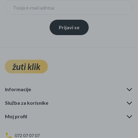
Prijavi se
žuti klik
Informacije
Služba za korisnike
Moj profil
072 07 07 07