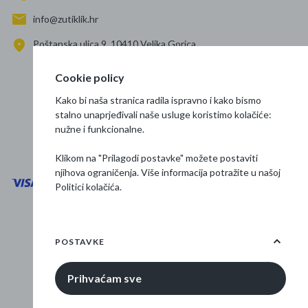
info@zutiklik.hr
Poštanska ulica 9, 10410 Velika Gorica
Zagreb
Cookie policy
Prati nas
Kako bi naša stranica radila ispravno i kako bismo
stalno unaprjeđivali naše usluge koristimo kolačiće:
nužne i funkcionalne.
Klikom na "Prilagodi postavke" možete postaviti
njihova ograničenja. Više informacija potražite u našoj
Politici kolačića
.
Opći uvjeti poslovanja
Zaštita podataka
POSTAVKE
Osnovne informacije
Prihvaćam sve
© 2026 Žuti klik