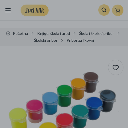
žuti klik
Sve kategorije
Početna
Knjige, škola i ured
Škola i školski pribor
Knjige, škola i ured
Školski pribor
Pribor za likovni
Mobiteli, računala i elektronika
TV, audio i foto
VRT I ALATI
Klik supermarket
Sport i slobodno vrijeme
Ljepota i zdravlje