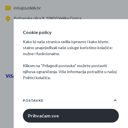
info@zutiklik.hr
Poštanska ulica 9, 10410 Velika Gorica
Zagreb
Cookie policy
Prati nas
Kako bi naša stranica radila ispravno i kako bismo
stalno unaprjeđivali naše usluge koristimo kolačiće:
nužne i funkcionalne.
Klikom na "Prilagodi postavke" možete postaviti
njihova ograničenja. Više informacija potražite u našoj
Politici kolačića
.
Opći uvjeti poslovanja
Zaštita podataka
POSTAVKE
Osnovne informacije
Prihvaćam sve
© 2026 Žuti klik