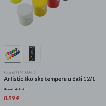
Mame i bebe
Igračke
DOM
Kućanski aparati
Specijalne kategorije
Čišćenje zaliha
Šifra: 633170-366412
Kišobrani akcija
Artistic školske tempere u čaši 12/1
Ograničena cijena
Brand:
Artistic
Najpopularniji proizvodi
8,89 €
Roba s greškom