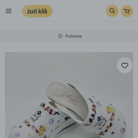
žuti klik
Sve kategorije
Početna
Knjige, škola i ured
Mobiteli, računala i elektronika
TV, audio i foto
VRT I ALATI
Klik supermarket
Sport i slobodno vrijeme
Ljepota i zdravlje