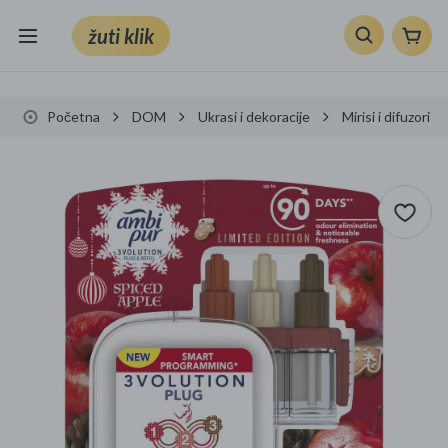
žuti klik
Sve kategorije
Početna
DOM
Ukrasi i dekoracije
Mirisi i difuzori
Knjige, škola i ured
Mobiteli, računala i elektronika
TV, audio i foto
VRT I ALATI
Klik supermarket
Sport i slobodno vrijeme
Ljepota i zdravlje