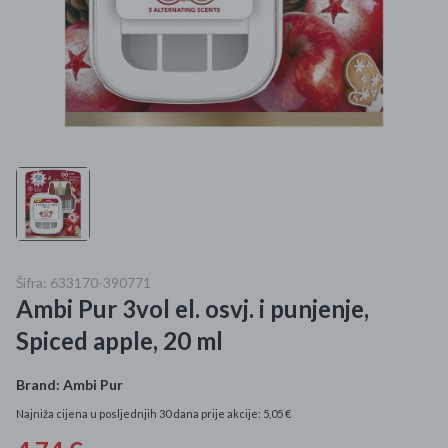
Mame i bebe
Igračke
DOM
Kućanski aparati
Specijalne kategorije
Čišćenje zaliha
Šifra: 633170-390771
Ambi Pur 3vol el. osvj. i punjenje,
Kišobrani akcija
Spiced apple, 20 ml
Ograničena cijena
Brand:
Ambi Pur
Najpopularniji proizvodi
Najniža cijena u posljednjih 30 dana prije akcije: 5,05 €
Roba s greškom