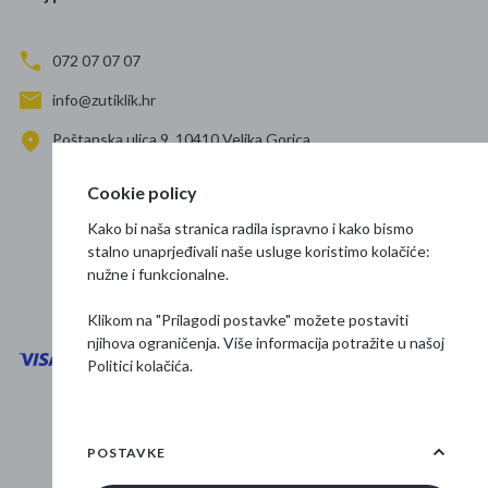
072 07 07 07
info@zutiklik.hr
Poštanska ulica 9, 10410 Velika Gorica
Zagreb
Cookie policy
Prati nas
Kako bi naša stranica radila ispravno i kako bismo
stalno unaprjeđivali naše usluge koristimo kolačiće:
nužne i funkcionalne.
Klikom na "Prilagodi postavke" možete postaviti
njihova ograničenja. Više informacija potražite u našoj
Politici kolačića
.
Opći uvjeti poslovanja
Zaštita podataka
POSTAVKE
Osnovne informacije