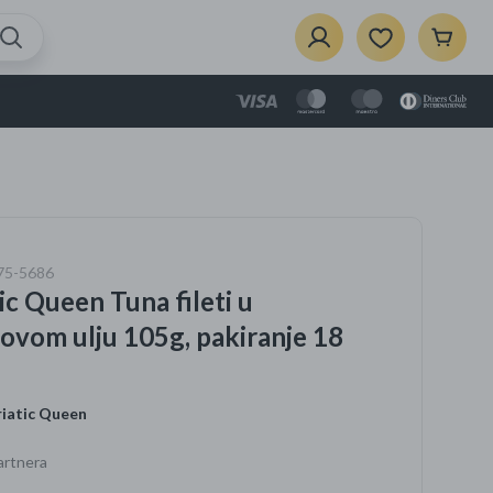
ju 105g,
{{Product}}
je dodan u košaricu.
Prikaži košaricu
je
575-5686
zbor
ic Queen Tuna fileti u
ela
i dom
ovom ulju 105g, pakiranje 18
iatic Queen
e
artnera
vaći za
rce