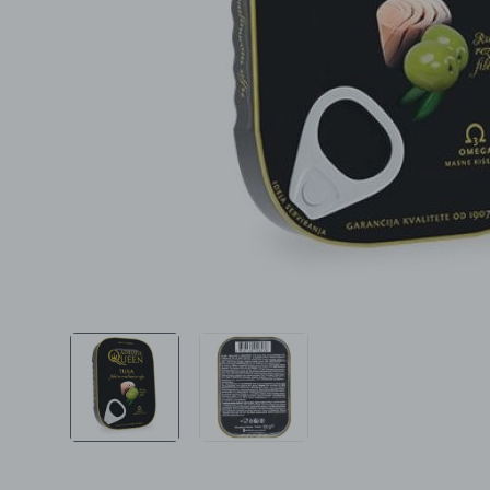
Ljepota i zdravlje
Šamponi
Mame i bebe
Igračke
DOM
Kućanski aparati
Specijalne kategorije
Čišćenje zaliha
Kišobrani akcija
Ograničena cijena