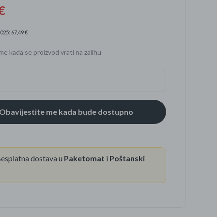
€
025: 67,49 €
se
me kada se proizvod vrati na zalihu
esplatna dostava u
Paketomat
i
Poštanski