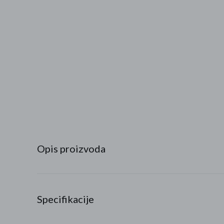
Najpopularniji proizvodi
Roba s greškom
Opis proizvoda
Specifikacije