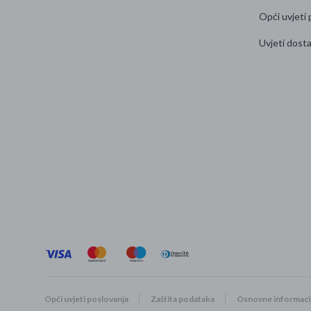
Opći uvjeti 
Uvjeti dost
Opći uvjeti poslovanja
Zaštita podataka
Osnovne informaci