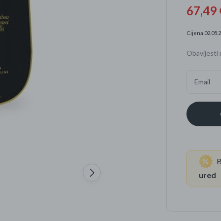
67,49 
Četkice za zube
Brijanje
Cijena 02.05.2
Paste za zube
Njega lica, tijela i ko
Obavijesti 
Dezodoransi
Email
B
ured