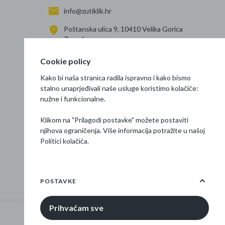
info@zutiklik.hr
Poštanska ulica 9, 10410 Velika Gorica
Zagreb
Cookie policy
Kako bi naša stranica radila ispravno i kako bismo
stalno unaprjeđivali naše usluge koristimo kolačiće:
nužne i funkcionalne.
Klikom na "Prilagodi postavke" možete postaviti
njihova ograničenja. Više informacija potražite u našoj
Politici kolačića
.
POSTAVKE
Prihvaćam sve
© 2026 Žuti klik