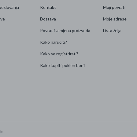
poslovanja
Kontakt
Moji povrati
ave
Dostava
Moje adrese
Povrat i zamjena proizvoda
Lista želja
Kako naručiti?
Kako se registrirati?
Kako kupiti poklon bon?
je