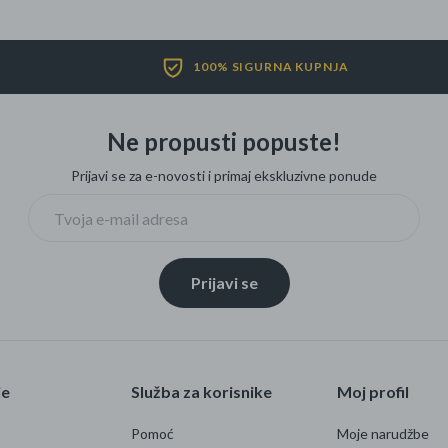
100% SIGURNA KUPNJA
Ne propusti popuste!
Prijavi se za e-novosti i primaj ekskluzivne ponude
Prijavi se
je
Služba za korisnike
Moj profil
Pomoć
Moje narudžbe