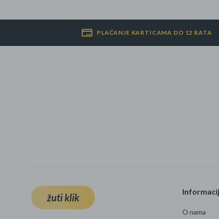
PLAĆANJE KARTICAMA DO 12 RATA
Informaci
žuti klik
O nama