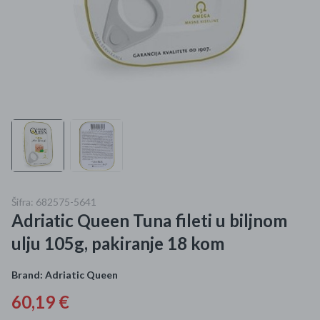
Mame i bebe
Igračke
DOM
Kućanski aparati
Specijalne kategorije
Čišćenje zaliha
Šifra: 682575-5641
Adriatic Queen Tuna fileti u biljnom
Kišobrani akcija
ulju 105g, pakiranje 18 kom
Ograničena cijena
Brand:
Adriatic Queen
Najpopularniji proizvodi
60,19 €
Roba s greškom