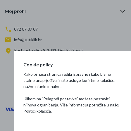
Moj profil
072 07 07 07
info@zutiklik.hr
Poštanska ulica 9, 10410 Velika Gorica
Zagreb
Cookie policy
Prati nas
Kako bi naša stranica radila ispravno i kako bismo
stalno unaprjeđivali naše usluge koristimo kolačiće:
nužne i funkcionalne.
Klikom na "Prilagodi postavke" možete postaviti
njihova ograničenja. Više informacija potražite u našoj
Politici kolačića
.
Opći uvjeti poslovanja
Zaštita podataka