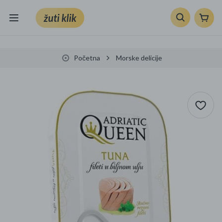
žuti klik
Sve kategorije
Početna
Morske delicije
Knjige, škola i ured
Mobiteli, računala i elektronika
TV, audio i foto
VRT I ALATI
Klik supermarket
Sport i slobodno vrijeme
Ljepota i zdravlje