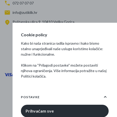
072 07 07 07
info@zutiklik.hr
Poštanska ulica 9, 10410 Velika Gorica
Zagreb
Cookie policy
Prati nas
Kako bi naša stranica radila ispravno i kako bismo
stalno unaprjeđivali naše usluge koristimo kolačiće:
nužne i funkcionalne.
Klikom na "Prilagodi postavke" možete postaviti
njihova ograničenja. Više informacija potražite u našoj
Politici kolačića
.
Opći uvjeti poslovanja
Zaštita podataka
POSTAVKE
Osnovne informacije
Prihvaćam sve
© 2026 Žuti klik