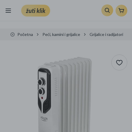
žuti klik
Sve kategorije
Početna
Peći, kamini i grijalice
Grijalice i radijatori
Knjige, škola i ured
Mobiteli, računala i elektronika
TV, audio i foto
VRT I ALATI
Klik supermarket
Sport i slobodno vrijeme
Ljepota i zdravlje