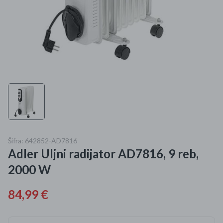
Mame i bebe
Igračke
DOM
Kućanski aparati
Specijalne kategorije
Čišćenje zaliha
Šifra: 642852-AD7816
Adler Uljni radijator AD7816, 9 reb,
Kišobrani akcija
2000 W
Ograničena cijena
84,99 €
Najpopularniji proizvodi
Roba s greškom