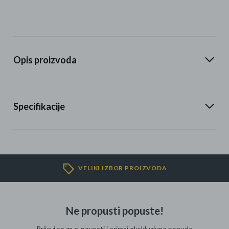
Opis proizvoda
Specifikacije
VELIKI IZBOR PROIZVODA
Ne propusti popuste!
Prijavi se za e-novosti i primaj ekskluzivne ponude