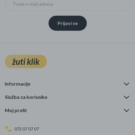
Prijavi se
žuti klik
Informacije
Služba za korisnike
Moj profil
072 07 07 07