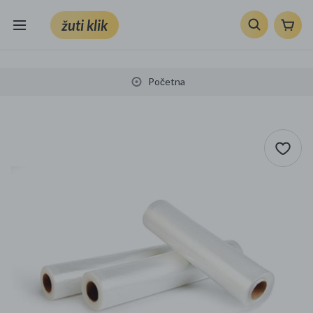
žuti klik
Sve kategorije
Početna
Knjige, škola i ured
Mobiteli, računala i elektronika
TV, audio i foto
VRT I ALATI
Klik supermarket
Sport i slobodno vrijeme
Ljepota i zdravlje